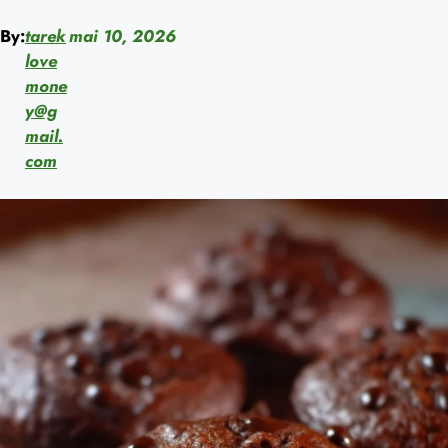
By:
tarek
mai 10, 2026
love
mone
y@g
mail.
com