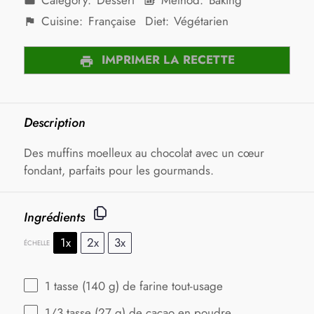
Category:
Dessert
Method:
Baking
Cuisine:
Française
Diet:
Végétarien
IMPRIMER LA RECETTE
Description
Des muffins moelleux au chocolat avec un cœur
fondant, parfaits pour les gourmands.
Ingrédients
1x
2x
3x
ÉCHELLE
1
tasse (140 g) de farine tout-usage
1/3
tasse (27 g) de cacao en poudre