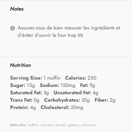
Notes
Assurez-vous de bien mesurer les ingrédients et
d’éviter d’ouvrir le four trop tôt.
Nutrition
Serving Size:
1 muffin
Calories:
250
Sugar:
15g
Sodium:
150mg
Fat:
9g
Saturated Fat:
3g
Unsaturated Fat:
4g
Trans Fat:
0g
Carbohydrates:
35g
Fiber:
2g
Protein:
4g
Cholesterol:
20mg
Mots clés:
muffins, chocolat, dessert, gâteau, pâtisserie