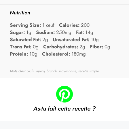
Nutrition
Serving Size:
1 œuf
Calories:
200
Sugar:
1g
Sodium:
250mg
Fat:
14g
Saturated Fat:
2g
Unsaturated Fat:
10g
Trans Fat:
0g
Carbohydrates:
2g
Fiber:
0g
Protein:
10g
Cholesterol:
180mg
Mots clés:
œufs, apéro, brunch, mayonnaise, recette simple
As-tu fait cette recette ?