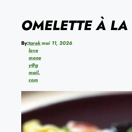
OMELETTE À LA
By:
tarek
mai 11, 2026
love
mone
y@g
mail.
com