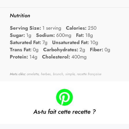
Nutrition
Serving Size:
1 serving
Calories:
250
Sugar:
1g
Sodium:
600mg
Fat:
18g
Saturated Fat:
7g
Unsaturated Fat:
10g
Trans Fat:
0g
Carbohydrates:
2g
Fiber:
0g
Protein:
14g
Cholesterol:
400mg
Mots clés:
omelette, herbes, brunch, simple, recette française
As-tu fait cette recette ?