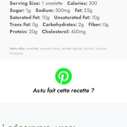
Serving Size:
1 omelette
Calories:
300
Sugar:
1g
Sodium:
500mg
Fat:
25g
Saturated Fat:
10g
Unsaturated Fat:
10g
Trans Fat:
0g
Carbohydrates:
2g
Fiber:
0g
Protein:
20g
Cholesterol:
400mg
Mots clés:
omelette, saumon fumé, recette rapide, brunch, cuisine
française
As-tu fait cette recette ?