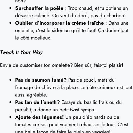
non?
Surchauffer la poêle
: Trop chaud, et tu obtiens un
désastre calciné. On veut du doré, pas du charbon!
Oublier d’incorporer la crème fraîche
: Dans une
omelette, c’est le sideman qu’il te faut! Ça donne tout
le côté moelleux.
Tweak It Your Way
Envie de customiser ton omelette? Bien sûr, fais-toi plaisir!
Pas de saumon fumé?
Pas de souci, mets du
fromage de chèvre à la place. Le côté crémeux est tout
aussi agréable.
Pas fan de l’aneth?
Essaye du basilic frais ou du
persil! Ça donne un petit twist sympa.
Ajoute des légumes!
Un peu d’épinards ou de
tomates cerises peut vraiment rehausser le tout. C’est
une belle façon de faire le plein en veggies!