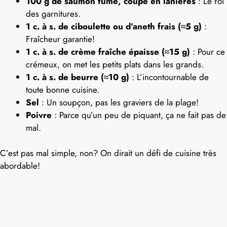
100 g de saumon fumé, coupé en lanières
: Le roi
des garnitures.
1 c. à s. de ciboulette ou d’aneth frais (≈5 g)
:
Fraîcheur garantie!
1 c. à s. de crème fraîche épaisse (≈15 g)
: Pour ce
crémeux, on met les petits plats dans les grands.
1 c. à s. de beurre (≈10 g)
: L’incontournable de
toute bonne cuisine.
Sel
: Un soupçon, pas les graviers de la plage!
Poivre
: Parce qu’un peu de piquant, ça ne fait pas de
mal.
C’est pas mal simple, non? On dirait un défi de cuisine très
abordable!