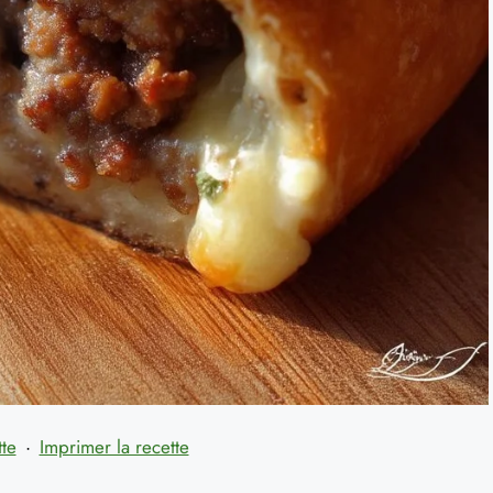
tte
·
Imprimer la recette