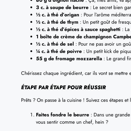
3 c. à soupe de beurre
: Le secret bien ga
½ c. à thé d’origan
: Pour l’arôme méditerr
½ c. à thé de thym
: Un petit goût de fresqu
½ c. à thé d’épices à sauce spaghetti
: La 
1 boîte de crème de champignon Campbel
½ c. à thé de sel
: Pour ne pas avoir un goût
¼ c. à thé de poivre
: Un petit kick de piqu
55 g de fromage mozzarella
: Le grand fi
Chérissez chaque ingrédient, car ils vont se mettre 
ÉTAPE PAR ÉTAPE POUR RÉUSSIR
Prêts ? On passe à la cuisine ! Suivez ces étapes et 
Faites fondre le beurre
: Dans une grande p
vous sentir comme un chef, hein ?