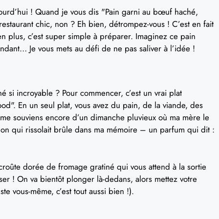
jourd’hui ! Quand je vous dis "Pain garni au bœuf haché,
restaurant chic, non ? Eh bien, détrompez-vous ! C’est en fait
t en plus, c’est super simple à préparer. Imaginez ce pain
ondant… Je vous mets au défi de ne pas saliver à l’idée !
é si incroyable ? Pour commencer, c’est un vrai plat
ood". En un seul plat, vous avez du pain, de la viande, des
 me souviens encore d’un dimanche pluvieux où ma mère le
gnon qui rissolait brûle dans ma mémoire – un parfum qui dit :
la croûte dorée de fromage gratiné qui vous attend à la sortie
nser ! On va bientôt plonger là-dedans, alors mettez votre
ste vous-même, c’est tout aussi bien !).