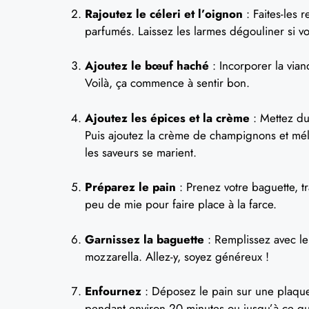
Rajoutez le céleri et l’oignon
: Faites-les 
parfumés. Laissez les larmes dégouliner si vo
Ajoutez le bœuf haché
: Incorporer la vian
Voilà, ça commence à sentir bon.
Ajoutez les épices et la crème
: Mettez du 
Puis ajoutez la crème de champignons et mé
les saveurs se marient.
Préparez le pain
: Prenez votre baguette, t
peu de mie pour faire place à la farce.
Garnissez la baguette
: Remplissez avec le
mozzarella. Allez-y, soyez généreux !
Enfournez
: Déposez le pain sur une plaque
pendant environ 20 minutes ou jusqu’à ce que