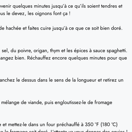
revenir quelques minutes jusqu’à ce qu’ils soient tendres et
us le devez, les oignons font ça !
de hachée et faites cuire jusqu’à ce que ce soit bien doré.
sel, du poivre, origan, thym et les épices à sauce spaghetti.
langez bien. Réchauffez encore quelques minutes pour que
ranchez le dessus dans le sens de la longueur et retirez un
 mélange de viande, puis engloutissez-le de fromage
 et mettez-le dans un four préchauffé à 350 °F (180 °C)
 le fromage soit doré. L’attente va vous donner des envies !