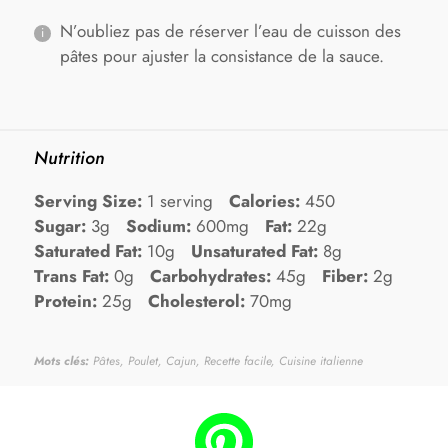
N’oubliez pas de réserver l’eau de cuisson des
pâtes pour ajuster la consistance de la sauce.
Nutrition
Serving Size:
1 serving
Calories:
450
Sugar:
3g
Sodium:
600mg
Fat:
22g
Saturated Fat:
10g
Unsaturated Fat:
8g
Trans Fat:
0g
Carbohydrates:
45g
Fiber:
2g
Protein:
25g
Cholesterol:
70mg
Mots clés:
Pâtes, Poulet, Cajun, Recette facile, Cuisine italienne