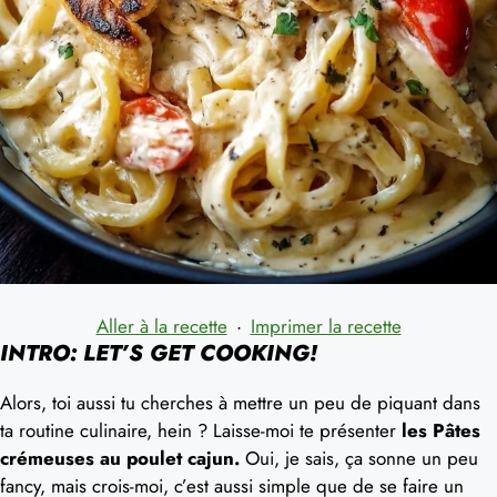
Aller à la recette
·
Imprimer la recette
INTRO: LET’S GET COOKING!
Alors, toi aussi tu cherches à mettre un peu de piquant dans
ta routine culinaire, hein ? Laisse-moi te présenter
les Pâtes
crémeuses au poulet cajun.
Oui, je sais, ça sonne un peu
fancy, mais crois-moi, c’est aussi simple que de se faire un