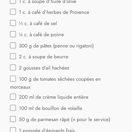
1
c. à soupe d’huile d’olive
1
c. à café d’herbes de Provence
½
c. à café de sel
¼
c. à café de poivre
300 g
de pâtes (penne ou rigatoni)
2
c. à soupe de beurre
2
gousses d’ail hachées
100 g
de tomates séchées coupées en
morceaux
200
ml de crème liquide entière
100
ml de bouillon de volaille
50 g
de parmesan râpé (+ pour le service)
1
poignée d’épinards frais