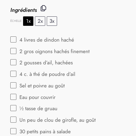
Ingrédients
1x
2x
3x
ÉCHELLE
4
livres de dindon haché
2
gros oignons hachés finement
2
gousses d’ail, hachées
4
c. à thé de poudre d’ail
Sel et poivre au goût
Eau pour couvrir
½
tasse de gruau
Un peu de clou de girofle, au goût
30
petits pains à salade