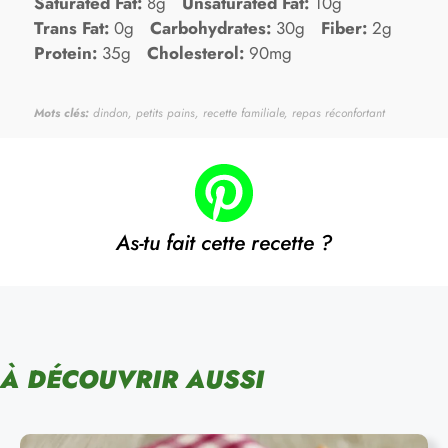
Saturated Fat:
8g
Unsaturated Fat:
10g
Trans Fat:
0g
Carbohydrates:
30g
Fiber:
2g
Protein:
35g
Cholesterol:
90mg
Mots clés:
dindon, petits pains, recette familiale, repas réconfortant
As-tu fait cette recette ?
À DÉCOUVRIR AUSSI