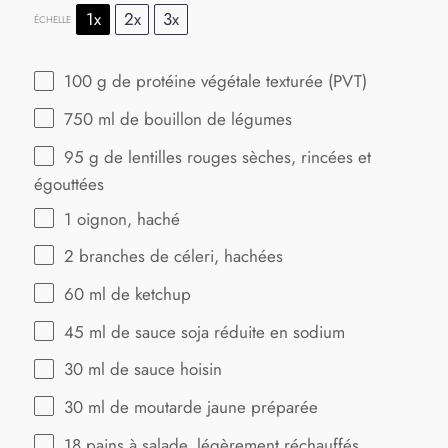
1x
2x
3x
ÉCHELLE
100 g
de protéine végétale texturée (PVT)
750
ml de bouillon de légumes
95 g
de lentilles rouges sèches, rincées et
égouttées
1
oignon, haché
2
branches de céleri, hachées
60
ml de ketchup
45
ml de sauce soja réduite en sodium
30
ml de sauce hoisin
30
ml de moutarde jaune préparée
18
pains à salade, légèrement réchauffés