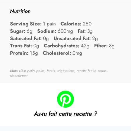
Nutrition
Serving Size:
1 pain
Calories:
250
Sugar:
6g
Sodium:
600mg
Fat:
3g
Saturated Fat:
0g
Unsaturated Fat:
2g
Trans Fat:
0g
Carbohydrates:
42g
Fiber:
8g
Protein:
15g
Cholesterol:
0mg
Mots clés:
petits pains, farcis, végétariens, recette facile, repas
réconfortant
As-tu fait cette recette ?