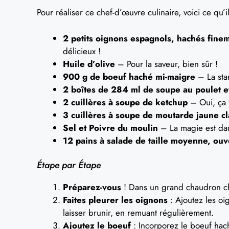
Pour réaliser ce chef-d’œuvre culinaire, voici ce qu’il
2 petits oignons espagnols, hachés fine
délicieux !
Huile d’olive
– Pour la saveur, bien sûr !
900 g de boeuf haché mi-maigre
– La sta
2 boîtes de 284 ml de soupe au poulet 
2 cuillères à soupe de ketchup
– Oui, ça f
3 cuillères à soupe de moutarde jaune c
Sel et Poivre du moulin
– La magie est dan
12 pains à salade de taille moyenne, ouve
Étape par Étape
Préparez-vous
! Dans un grand chaudron cha
Faites pleurer les oignons
: Ajoutez les oi
laisser brunir, en remuant régulièrement.
Ajoutez le boeuf
: Incorporez le boeuf hach