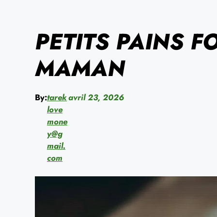
PETITS PAINS F
MAMAN
By:
tarek
avril 23, 2026
love
mone
y@g
mail.
com