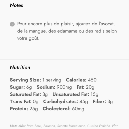
Notes
Pour encore plus de plaisir, ajoutez de l’avocat,
de la mangue, des edamame ou des radis selon
votre goût.
Nutrition
Serving Size:
1 serving
Calories:
450
Sugar:
6g
Sodium:
900mg
Fat:
20g
Saturated Fat:
3g
Unsaturated Fat:
15g
Trans Fat:
0g
Carbohydrates:
45g
Fiber:
3g
Protein:
25g
Cholesterol:
60mg
Mots clés:
Poke Bowl, Saumon, Recette Hawaïenne, Cuisine Fraîche, Plat