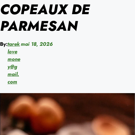
COPEAUX DE
PARMESAN
By:
tarek
mai 18, 2026
love
mone
y@g
mail.
com