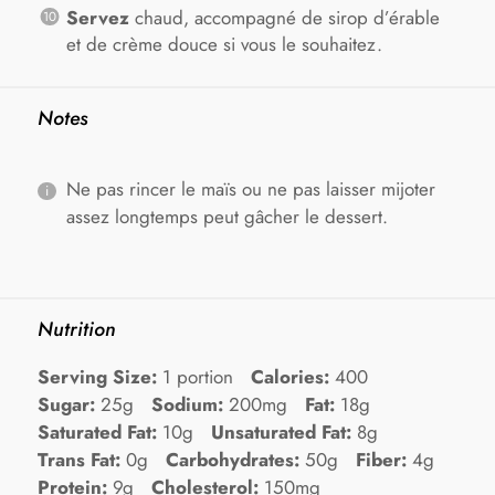
Servez
chaud, accompagné de sirop d’érable
et de crème douce si vous le souhaitez.
Notes
Ne pas rincer le maïs ou ne pas laisser mijoter
assez longtemps peut gâcher le dessert.
Nutrition
Serving Size:
1 portion
Calories:
400
Sugar:
25g
Sodium:
200mg
Fat:
18g
Saturated Fat:
10g
Unsaturated Fat:
8g
Trans Fat:
0g
Carbohydrates:
50g
Fiber:
4g
Protein:
9g
Cholesterol:
150mg