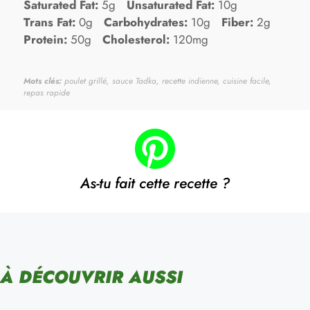
Saturated Fat:
5g
Unsaturated Fat:
10g
Trans Fat:
0g
Carbohydrates:
10g
Fiber:
2g
Protein:
50g
Cholesterol:
120mg
Mots clés:
poulet grillé, sauce Tadka, recette indienne, cuisine facile,
repas rapide
As-tu fait cette recette ?
À DÉCOUVRIR AUSSI