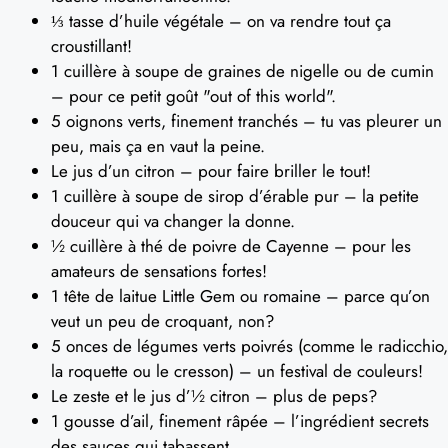
⅓ tasse d’huile végétale – on va rendre tout ça
croustillant!
1 cuillère à soupe de graines de nigelle ou de cumin
– pour ce petit goût "out of this world".
5 oignons verts, finement tranchés – tu vas pleurer un
peu, mais ça en vaut la peine.
Le jus d’un citron – pour faire briller le tout!
1 cuillère à soupe de sirop d’érable pur – la petite
douceur qui va changer la donne.
½ cuillère à thé de poivre de Cayenne – pour les
amateurs de sensations fortes!
1 tête de laitue Little Gem ou romaine – parce qu’on
veut un peu de croquant, non?
5 onces de légumes verts poivrés (comme le radicchio,
la roquette ou le cresson) – un festival de couleurs!
Le zeste et le jus d’½ citron – plus de peps?
1 gousse d’ail, finement râpée – l’ingrédient secrets
des sauces qui tabassent.