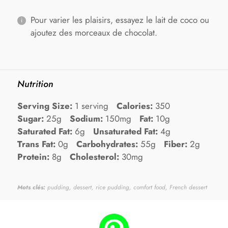
Pour varier les plaisirs, essayez le lait de coco ou
ajoutez des morceaux de chocolat.
Nutrition
Serving Size:
1 serving
Calories:
350
Sugar:
25g
Sodium:
150mg
Fat:
10g
Saturated Fat:
6g
Unsaturated Fat:
4g
Trans Fat:
0g
Carbohydrates:
55g
Fiber:
2g
Protein:
8g
Cholesterol:
30mg
Mots clés:
pudding, dessert, rice pudding, comfort food, French dessert