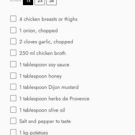
1x
2x
3x
ÉCHELLE
4
chicken breasts or thighs
1
onion, chopped
2
cloves garlic, chopped
250
ml chicken broth
1 tablespoon
soy sauce
1 tablespoon
honey
1 tablespoon
Dijon mustard
1 tablespoon
herbs de Provence
1 tablespoon
olive oil
Salt and pepper to taste
1
kg potatoes