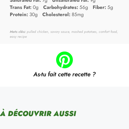
Saturated Fat:
7g
Unsaturated Fat:
9g
Trans Fat:
0g
Carbohydrates:
56g
Fiber:
5g
Protein:
30g
Cholesterol:
85mg
Mots clés:
pulled chicken, savory sauce, mashed potatoes, comfort food,
easy recipe
As-tu fait cette recette ?
À DÉCOUVRIR AUSSI