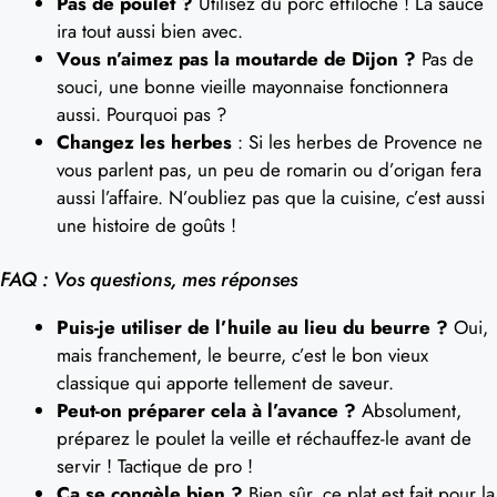
Pas de poulet ?
Utilisez du porc effiloché ! La sauce
ira tout aussi bien avec.
Vous n’aimez pas la moutarde de Dijon ?
Pas de
souci, une bonne vieille mayonnaise fonctionnera
aussi. Pourquoi pas ?
Changez les herbes
: Si les herbes de Provence ne
vous parlent pas, un peu de romarin ou d’origan fera
aussi l’affaire. N’oubliez pas que la cuisine, c’est aussi
une histoire de goûts !
FAQ : Vos questions, mes réponses
Puis-je utiliser de l’huile au lieu du beurre ?
Oui,
mais franchement, le beurre, c’est le bon vieux
classique qui apporte tellement de saveur.
Peut-on préparer cela à l’avance ?
Absolument,
préparez le poulet la veille et réchauffez-le avant de
servir ! Tactique de pro !
Ça se congèle bien ?
Bien sûr, ce plat est fait pour la