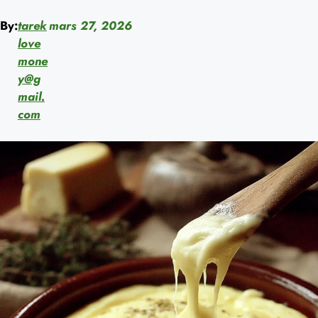
By:
tarek
mars 27, 2026
love
mone
y@g
mail.
com