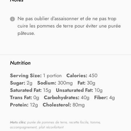
Ne pas oublier d’assaisonner et de ne pas trop
cuire les pommes de terre pour éviter une purée
pâteuse.
Nutrition
Serving Size:
1 portion
Calories:
450
Sugar:
2g
Sodium:
300mg
Fat:
30g
Saturated Fat:
15g
Unsaturated Fat:
10g
Trans Fat:
0g
Carbohydrates:
40g
Fiber:
4g
Protein:
12g
Cholesterol:
80mg
Mots clés:
purée de pommes de terre, recette facile, tomme,
accompagnement, plat réconfortant