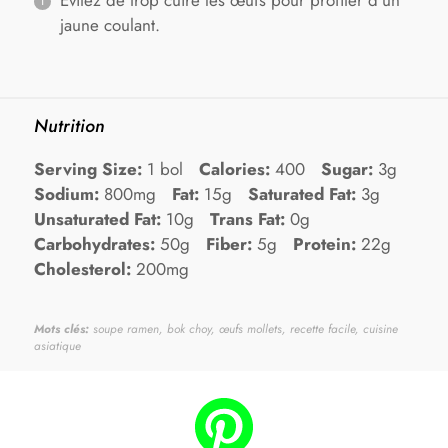
jaune coulant.
Nutrition
Serving Size:
1 bol
Calories:
400
Sugar:
3g
Sodium:
800mg
Fat:
15g
Saturated Fat:
3g
Unsaturated Fat:
10g
Trans Fat:
0g
Carbohydrates:
50g
Fiber:
5g
Protein:
22g
Cholesterol:
200mg
Mots clés:
soupe ramen, bok choy, œufs mollets, recette facile, cuisine
asiatique