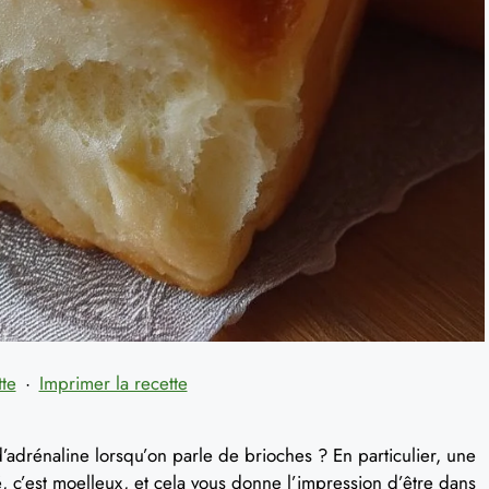
tte
·
Imprimer la recette
’adrénaline lorsqu’on parle de brioches ? En particulier, une
ré, c’est moelleux, et cela vous donne l’impression d’être dans