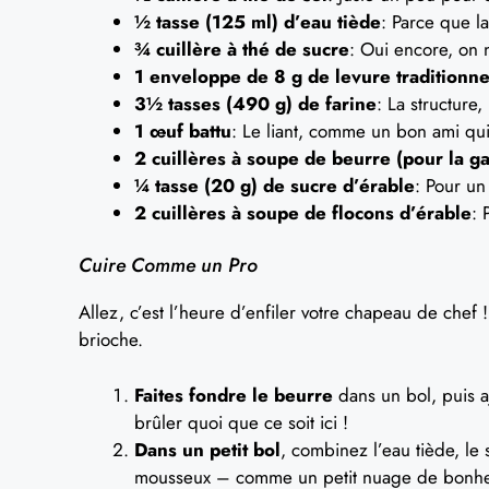
½ tasse (125 ml) d’eau tiède
: Parce que l
¾ cuillère à thé de sucre
: Oui encore, on n
1 enveloppe de 8 g de levure traditionnel
3½ tasses (490 g) de farine
: La structure
1 œuf battu
: Le liant, comme un bon ami qu
2 cuillères à soupe de beurre (pour la ga
¼ tasse (20 g) de sucre d’érable
: Pour un
2 cuillères à soupe de flocons d’érable
: 
Cuire Comme un Pro
Allez, c’est l’heure d’enfiler votre chapeau de chef 
brioche.
Faites fondre le beurre
dans un bol, puis aj
brûler quoi que ce soit ici !
Dans un petit bol
, combinez l’eau tiède, le
mousseux – comme un petit nuage de bonhe