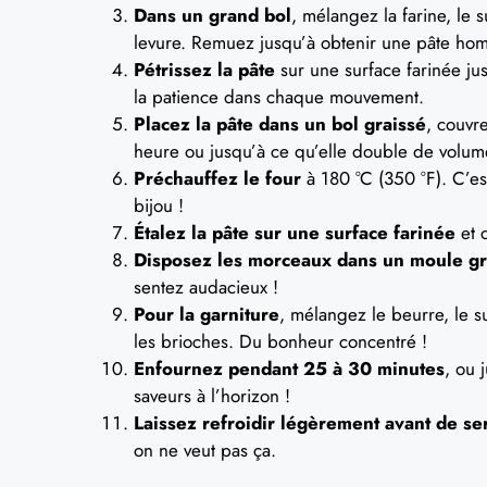
Dans un grand bol
, mélangez la farine, le 
levure. Remuez jusqu’à obtenir une pâte hom
Pétrissez la pâte
sur une surface farinée jusq
la patience dans chaque mouvement.
Placez la pâte dans un bol graissé
, couvr
heure ou jusqu’à ce qu’elle double de volume.
Préchauffez le four
à 180 °C (350 °F). C’e
bijou !
Étalez la pâte sur une surface farinée
et d
Disposez les morceaux dans un moule gr
sentez audacieux !
Pour la garniture
, mélangez le beurre, le s
les brioches. Du bonheur concentré !
Enfournez pendant 25 à 30 minutes
, ou 
saveurs à l’horizon !
Laissez refroidir légèrement avant de ser
on ne veut pas ça.