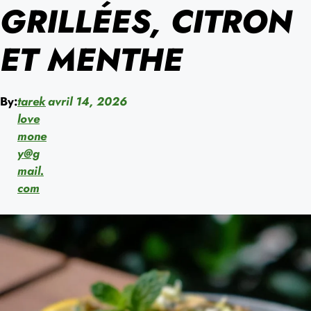
GRILLÉES, CITRON
ET MENTHE
By:
tarek
avril 14, 2026
love
mone
y@g
mail.
com