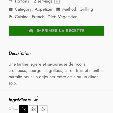
Portions :
2
servings
1
x
Category:
Appetizer
Method:
Grilling
Cuisine:
French
Diet:
Vegetarian
IMPRIMER LA RECETTE
Description
Une tartine légère et savoureuse de ricotta
crémeuse, courgettes grillées, citron frais et menthe,
parfaite pour un déjeuner entre amis ou un dîner
solo.
Ingrédients
1x
2x
3x
ÉCHELLE