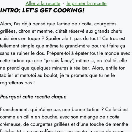
Aller à la recette
·
Imprimer la recette
INTRO: LET’S GET COOKING!
Alors, t’as déjà pensé que Tartine de ricotta, courgettes
grillées, citron et menthe, c’était réservé aux grands chefs
cuisiniers en toque ? Spoiler alert: pas du tout ! Ce truc est
tellement simple que même ta grand-mère pourrait faire ça
sans se ruiner le dos. Prépare-toi à épater tout le monde avec
cette tartine qui crie "je suis fancy", même si, en réalité, elle
ne prend que quelques minutes à réaliser. Alors, enfile ton
tablier et mets-toi au boulot, je te promets que tu ne le
regretteras pas !
Pourquoi cette recette claque
Franchement, qui n’aime pas une bonne tartine ? Celle-ci est
comme un câlin en bouche, avec son mélange de ricotta
crémeuse, de courgettes grillées et d’une touche de menthe
fraîche. Et si ça ne suffisait pas, on ajoute la zeste de citron