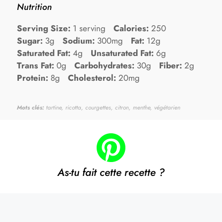
Nutrition
Serving Size:
1 serving
Calories:
250
Sugar:
3g
Sodium:
300mg
Fat:
12g
Saturated Fat:
4g
Unsaturated Fat:
6g
Trans Fat:
0g
Carbohydrates:
30g
Fiber:
2g
Protein:
8g
Cholesterol:
20mg
Mots clés:
tartine, ricotta, courgettes, citron, menthe, végétarien
As-tu fait cette recette ?