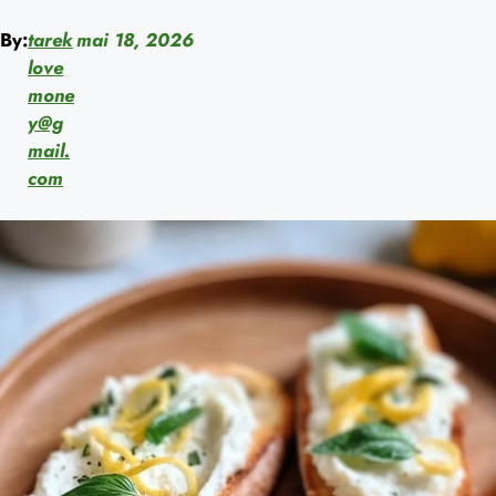
By:
tarek
mai 18, 2026
love
mone
y@g
mail.
com