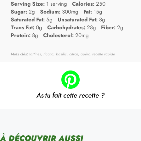
Serving Size:
1 serving
Calories:
250
Sugar:
2g
Sodium:
300mg
Fat:
15g
Saturated Fat:
5g
Unsaturated Fat:
8g
Trans Fat:
0g
Carbohydrates:
28g
Fiber:
2g
Protein:
8g
Cholesterol:
20mg
Mots clés:
tartines, ricotta, basilic, citron, apéro, recette rapide
As-tu fait cette recette ?
À DÉCOUVRIR AUSSI