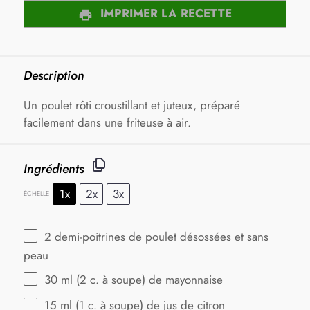
IMPRIMER LA RECETTE
Description
Un poulet rôti croustillant et juteux, préparé
facilement dans une friteuse à air.
Ingrédients
1x
2x
3x
ÉCHELLE
2
demi-poitrines de poulet désossées et sans
peau
30
ml (2 c. à soupe) de mayonnaise
15
ml (1 c. à soupe) de jus de citron