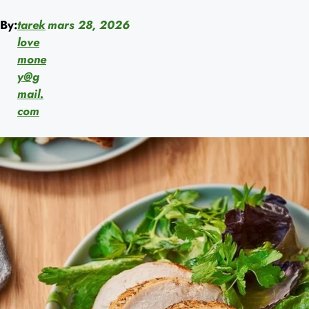
By:
tarek
mars 28, 2026
love
mone
y@g
mail.
com