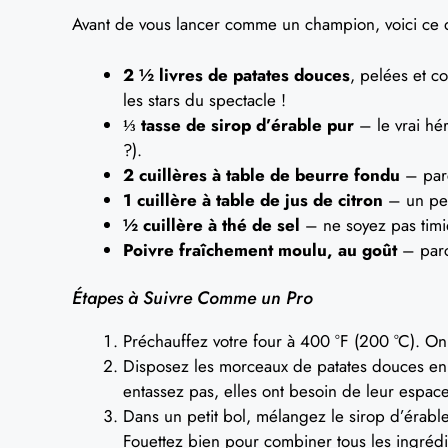
Avant de vous lancer comme un champion, voici ce 
2 ½ livres de patates douces
, pelées et 
les stars du spectacle !
⅓ tasse de sirop d’érable pur
– le vrai hér
?).
2 cuillères à table de beurre fondu
– parc
1 cuillère à table de jus de citron
– un peu
½ cuillère à thé de sel
– ne soyez pas timide
Poivre fraîchement moulu, au goût
– parc
Étapes à Suivre Comme un Pro
Préchauffez votre four à 400 °F (200 °C). On
Disposez les morceaux de patates douces en 
entassez pas, elles ont besoin de leur espa
Dans un petit bol, mélangez le sirop d’érable, 
Fouettez bien pour combiner tous les ingrédie