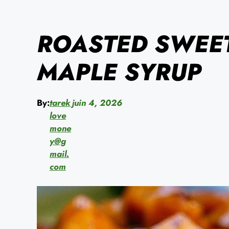
ROASTED SWEET
MAPLE SYRUP
By:
tarek
juin 4, 2026
love
mone
y@g
mail.
com