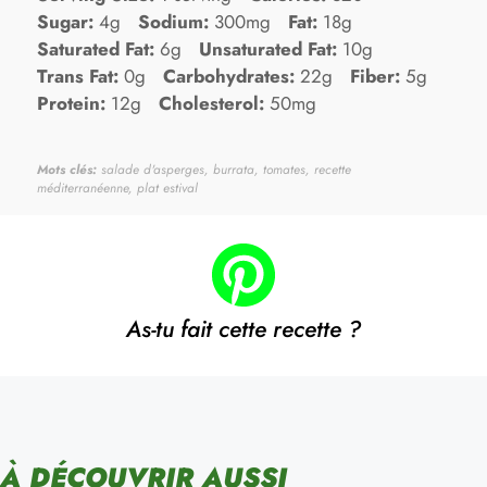
Sugar:
4g
Sodium:
300mg
Fat:
18g
Saturated Fat:
6g
Unsaturated Fat:
10g
Trans Fat:
0g
Carbohydrates:
22g
Fiber:
5g
Protein:
12g
Cholesterol:
50mg
Mots clés:
salade d'asperges, burrata, tomates, recette
méditerranéenne, plat estival
As-tu fait cette recette ?
À DÉCOUVRIR AUSSI