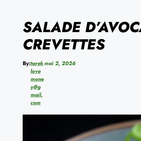
SALADE D’AVOC
CREVETTES
By:
tarek
mai 2, 2026
love
mone
y@g
mail.
com