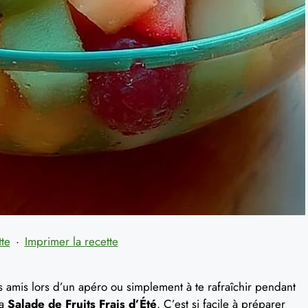
tte
·
Imprimer la recette
es amis lors d’un apéro ou simplement à te rafraîchir pendant
la
Salade de Fruits Frais d’Été
. C’est si facile à préparer