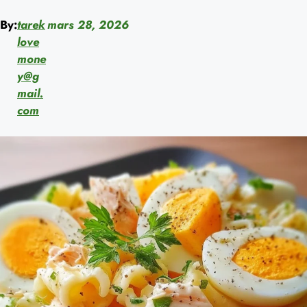
By:
tarek
mars 28, 2026
love
mone
y@g
mail.
com