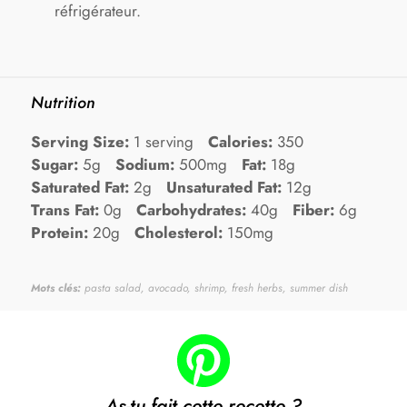
réfrigérateur.
Nutrition
Serving Size:
1 serving
Calories:
350
Sugar:
5g
Sodium:
500mg
Fat:
18g
Saturated Fat:
2g
Unsaturated Fat:
12g
Trans Fat:
0g
Carbohydrates:
40g
Fiber:
6g
Protein:
20g
Cholesterol:
150mg
Mots clés:
pasta salad, avocado, shrimp, fresh herbs, summer dish
As-tu fait cette recette ?