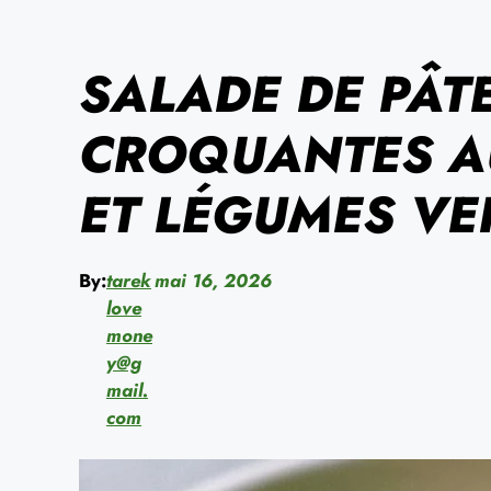
SALADE DE PÂT
CROQUANTES AU
ET LÉGUMES VE
By:
tarek
mai 16, 2026
love
mone
y@g
mail.
com