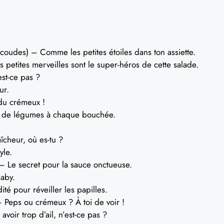
 coudes) – Comme les petites étoiles dans ton assiette.
 petites merveilles sont le super-héros de cette salade.
est-ce pas ?
ur.
du crémeux !
t de légumes à chaque bouchée.
îcheur, où es-tu ?
yle.
– Le secret pour la sauce onctueuse.
baby.
té pour réveiller les papilles.
 Peps ou crémeux ? À toi de voir !
voir trop d’ail, n’est-ce pas ?