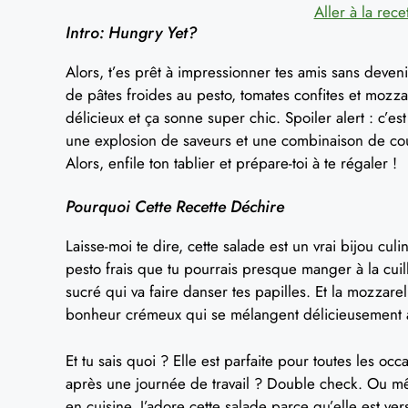
Aller à la rece
Intro: Hungry Yet?
Alors, t’es prêt à impressionner tes amis sans deveni
de pâtes froides au pesto, tomates confites et mozzar
délicieux et ça sonne super chic. Spoiler alert : c’
une explosion de saveurs et une combinaison de coul
Alors, enfile ton tablier et prépare-toi à te régaler !
Pourquoi Cette Recette Déchire
Laisse-moi te dire, cette salade est un vrai bijou cu
pesto frais que tu pourrais presque manger à la cuillè
sucré qui va faire danser tes papilles. Et la mozzar
bonheur crémeux qui se mélangent délicieusement a
Et tu sais quoi ? Elle est parfaite pour toutes les 
après une journée de travail ? Double check. Ou m
en cuisine. J’adore cette salade parce qu’elle est ver