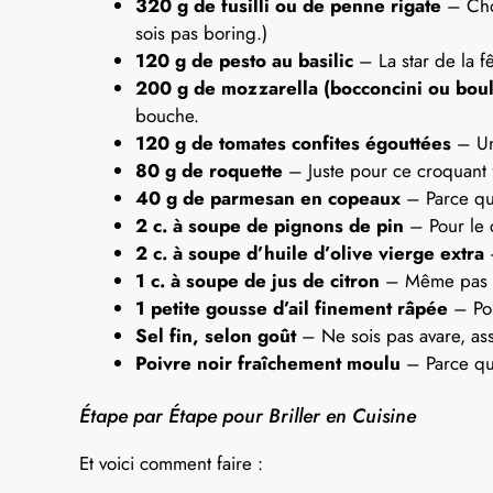
320 g de fusilli ou de penne rigate
– Choi
sois pas boring.)
120 g de pesto au basilic
– La star de la f
200 g de mozzarella (bocconcini ou bou
bouche.
120 g de tomates confites égouttées
– Un
80 g de roquette
– Juste pour ce croquant f
40 g de parmesan en copeaux
– Parce qu’
2 c. à soupe de pignons de pin
– Pour le 
2 c. à soupe d’huile d’olive vierge extra
–
1 c. à soupe de jus de citron
– Même pas be
1 petite gousse d’ail finement râpée
– Pou
Sel fin, selon goût
– Ne sois pas avare, ass
Poivre noir fraîchement moulu
– Parce que
Étape par Étape pour Briller en Cuisine
Et voici comment faire :