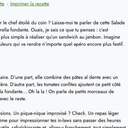
tte
·
Imprimer la recette
r le chef étoilé du coin ? Laisse-moi te parler de cette Salade
ella fondante. Ouais, je sais ce que tu penses : c’est
est plus simple à réaliser qu’un sandwich au jambon. Imagine
eurs qui va rendre n’importe quel apéro encore plus festif.
linaire. D’une part, elle combine des pâtes al dente avec un
re. D’autre part, les tomates confites ajoutent ce petit côté
ella fondante… Oh la la ! On parle de petits morceaux de
vec le reste.
occasions. Un pique-nique improvisé ? Check. Un repas léger
ême pour impressionner tes in-laws sans passer des heures
satile, rafraîchissante et, allons-y franchement, tout simplement