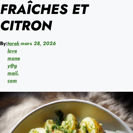
FRAÎCHES ET
CITRON
By:
tarek
mars 28, 2026
love
mone
y@g
mail.
com