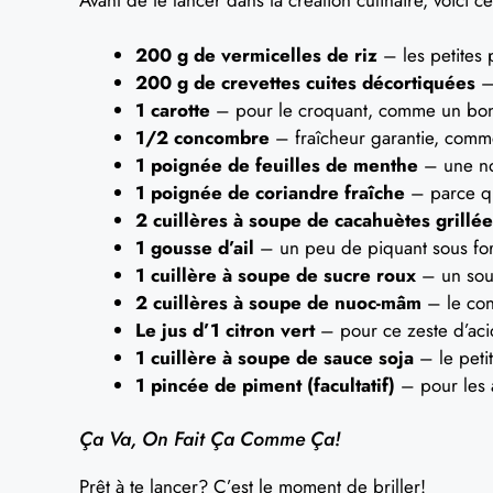
200 g de vermicelles de riz
– les petites 
200 g de crevettes cuites décortiquées
– 
1 carotte
– pour le croquant, comme un bon
1/2 concombre
– fraîcheur garantie, comm
1 poignée de feuilles de menthe
– une not
1 poignée de coriandre fraîche
– parce que
2 cuillères à soupe de cacahuètes grillé
1 gousse d’ail
– un peu de piquant sous fo
1 cuillère à soupe de sucre roux
– un sou
2 cuillères à soupe de nuoc-mâm
– le con
Le jus d’1 citron vert
– pour ce zeste d’acidi
1 cuillère à soupe de sauce soja
– le petit
1 pincée de piment (facultatif)
– pour les 
Ça Va, On Fait Ça Comme Ça!
Prêt à te lancer? C’est le moment de briller!