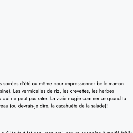
olles soirées d’été ou même pour impressionner belle-maman
sine). Les vermicelles de riz, les crevettes, les herbes
mbo qui ne peut pas rater. La vraie magie commence quand tu
teau (ou devrais-je dire, la cacahuète de la salade)!
 qu’il te faut (et non, mon ami, pas un shopping à moitié fait!):