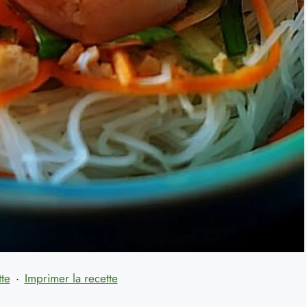
tte
·
Imprimer la recette