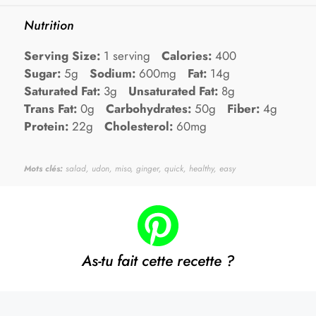
Nutrition
Serving Size:
1 serving
Calories:
400
Sugar:
5g
Sodium:
600mg
Fat:
14g
Saturated Fat:
3g
Unsaturated Fat:
8g
Trans Fat:
0g
Carbohydrates:
50g
Fiber:
4g
Protein:
22g
Cholesterol:
60mg
Mots clés:
salad, udon, miso, ginger, quick, healthy, easy
As-tu fait cette recette ?