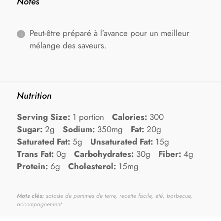
Notes
Peut-être préparé à l’avance pour un meilleur
mélange des saveurs.
Nutrition
Serving Size:
1 portion
Calories:
300
Sugar:
2g
Sodium:
350mg
Fat:
20g
Saturated Fat:
5g
Unsaturated Fat:
15g
Trans Fat:
0g
Carbohydrates:
30g
Fiber:
4g
Protein:
6g
Cholesterol:
15mg
Mots clés:
salade de pommes de terre, recette facile, été, barbecue,
accompagnement