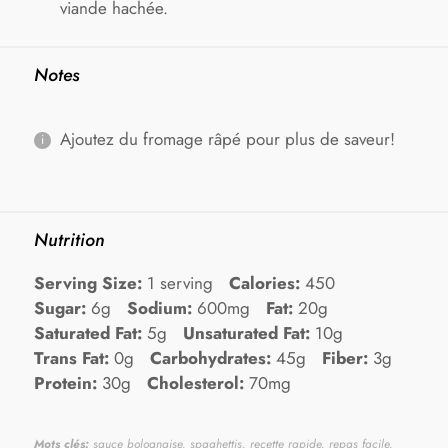
viande hachée.
Notes
Ajoutez du fromage râpé pour plus de saveur!
Nutrition
Serving Size:
1 serving
Calories:
450
Sugar:
6g
Sodium:
600mg
Fat:
20g
Saturated Fat:
5g
Unsaturated Fat:
10g
Trans Fat:
0g
Carbohydrates:
45g
Fiber:
3g
Protein:
30g
Cholesterol:
70mg
Mots clés:
sauce bolognaise, spaghettis, recette rapide, repas facile,