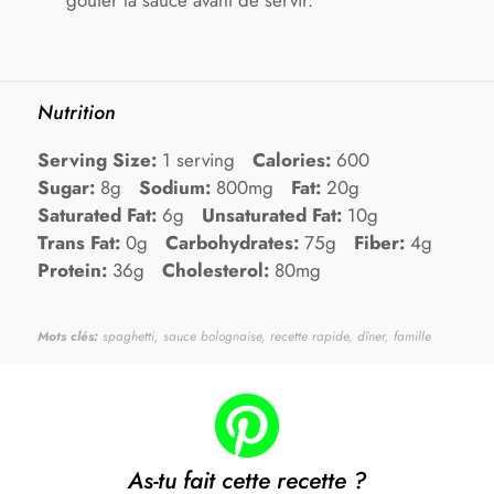
goûter la sauce avant de servir.
Nutrition
Serving Size:
1 serving
Calories:
600
Sugar:
8g
Sodium:
800mg
Fat:
20g
Saturated Fat:
6g
Unsaturated Fat:
10g
Trans Fat:
0g
Carbohydrates:
75g
Fiber:
4g
Protein:
36g
Cholesterol:
80mg
Mots clés:
spaghetti, sauce bolognaise, recette rapide, dîner, famille
As-tu fait cette recette ?