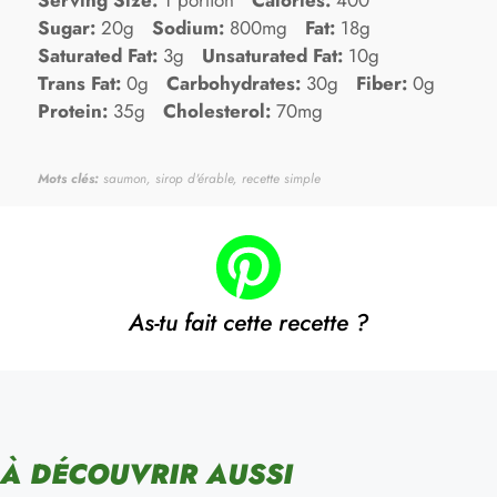
Serving Size:
1 portion
Calories:
400
Sugar:
20g
Sodium:
800mg
Fat:
18g
Saturated Fat:
3g
Unsaturated Fat:
10g
Trans Fat:
0g
Carbohydrates:
30g
Fiber:
0g
Protein:
35g
Cholesterol:
70mg
Mots clés:
saumon, sirop d'érable, recette simple
As-tu fait cette recette ?
À DÉCOUVRIR AUSSI