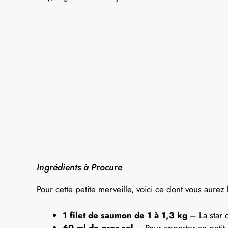
Ingrédients à Procure
Pour cette petite merveille, voici ce dont vous aurez
1 filet de saumon de 1 à 1,3 kg
– La star d
60 ml de gros sel
– Pour apporter ce petit g