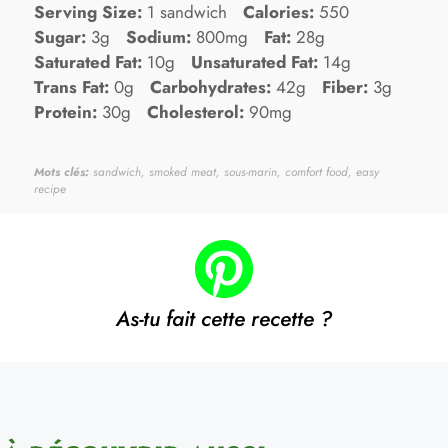
Serving Size:
1 sandwich
Calories:
550
Sugar:
3g
Sodium:
800mg
Fat:
28g
Saturated Fat:
10g
Unsaturated Fat:
14g
Trans Fat:
0g
Carbohydrates:
42g
Fiber:
3g
Protein:
30g
Cholesterol:
90mg
Mots clés:
sandwich, smoked meat, sous-marin, comfort food, easy
recipe
As-tu fait cette recette ?