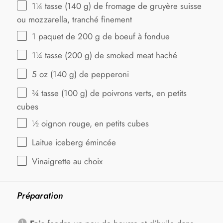
1¼
tasse (140 g) de fromage de gruyère suisse
ou mozzarella, tranché finement
1
paquet de 200 g de boeuf à fondue
1¼
tasse (200 g) de smoked meat haché
5 oz
(
140 g
) de pepperoni
¾
tasse (100 g) de poivrons verts, en petits
cubes
½
oignon rouge, en petits cubes
Laitue iceberg émincée
Vinaigrette au choix
Préparation