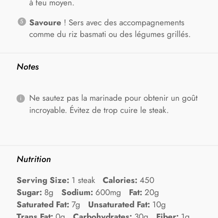
à feu moyen.
Savoure
! Sers avec des accompagnements
comme du riz basmati ou des légumes grillés.
Notes
Ne sautez pas la marinade pour obtenir un goût
incroyable. Évitez de trop cuire le steak.
Nutrition
Serving Size:
1 steak
Calories:
450
Sugar:
8g
Sodium:
600mg
Fat:
20g
Saturated Fat:
7g
Unsaturated Fat:
10g
Trans Fat:
0g
Carbohydrates:
30g
Fiber:
1g