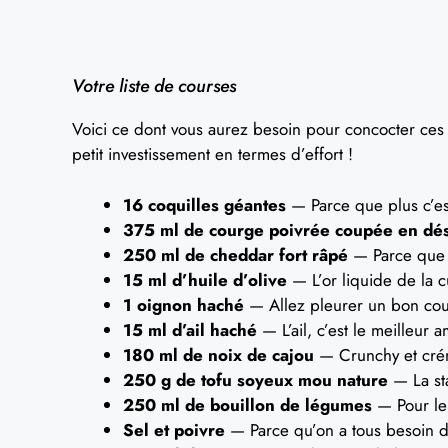
Votre liste de courses
Voici ce dont vous aurez besoin pour concocter ces 
petit investissement en termes d’effort !
16 coquilles géantes
— Parce que plus c’est
375 ml de courge poivrée coupée en dé
250 ml de cheddar fort râpé
— Parce que l
15 ml d’huile d’olive
— L’or liquide de la c
1 oignon haché
— Allez pleurer un bon coup
15 ml d’ail haché
— L’ail, c’est le meilleur 
180 ml de noix de cajou
— Crunchy et crém
250 g de tofu soyeux mou nature
— La sta
250 ml de bouillon de légumes
— Pour le 
Sel et poivre
— Parce qu’on a tous besoin d