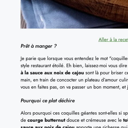
Aller à la rece
Prêt à manger ?
Je parie que lorsque vous entendez le mot "coquilles"
style restaurant étoilé. Eh bien, laissez-moi vous di
à la sauce aux noix de cajou
sont là pour briser c
main, en train de concocter un plateau d’amour culi
vous en faites pas, on va passer un bon moment, et 
Pourquoi ce plat déchire
Alors pourquoi ces coquilles géantes sont-elles si 
de
courge butternut
douce et crémeuse avec le
to
sauce aux noix de cajou
apporte une richesse qui 