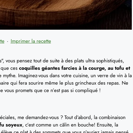
tte
·
Imprimer la recette
, vous pensez tout de suite à des plats ultra sophistiqués,
re que ces
coquilles géantes farcies à la courge, au tofu et
e mythe. Imaginez-vous dans votre cuisine, un verre de vin à la
naire qui fera sourire même le plus grincheux des repas. Ne
je vous promets que ce n’est pas si compliqué !
spéciales, me demandez-vous ? Tout d’abord, la combinaison
fu soyeux
, c’est comme un câlin en bouche! Ensuite, la
élève ce plat à des sommets que vous n’auriez jamais pensé