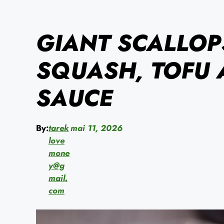
GIANT SCALLOP
SQUASH, TOFU
SAUCE
By:
tarek
mai 11, 2026
love
mone
y@g
mail.
com