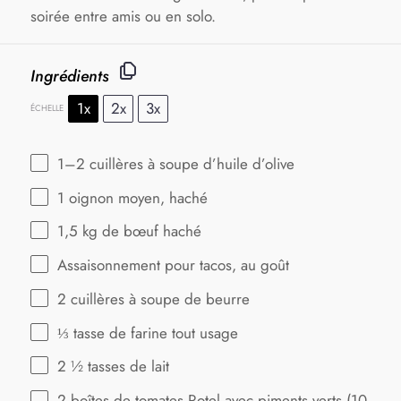
soirée entre amis ou en solo.
Ingrédients
1x
2x
3x
ÉCHELLE
1
–
2
cuillères à soupe d’huile d’olive
1
oignon moyen, haché
1
,5 kg de bœuf haché
Assaisonnement pour tacos, au goût
2
cuillères à soupe de beurre
⅓
tasse de farine tout usage
2 ½
tasses de lait
2
boîtes de tomates Rotel avec piments verts (
10