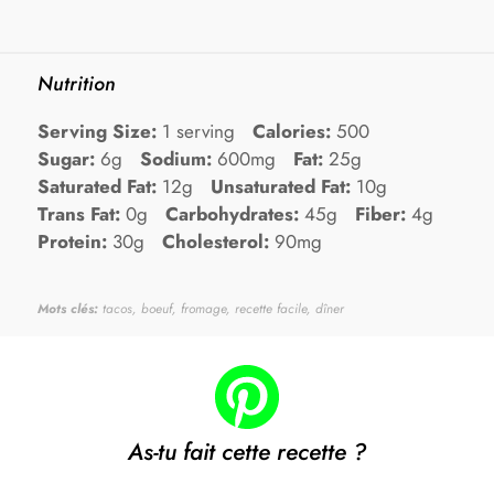
Nutrition
Serving Size:
1 serving
Calories:
500
Sugar:
6g
Sodium:
600mg
Fat:
25g
Saturated Fat:
12g
Unsaturated Fat:
10g
Trans Fat:
0g
Carbohydrates:
45g
Fiber:
4g
Protein:
30g
Cholesterol:
90mg
Mots clés:
tacos, boeuf, fromage, recette facile, dîner
As-tu fait cette recette ?