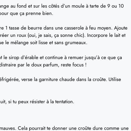
ge au fond et sur les côtés d’un moule à tarte de 9 ou 10
pour que ça prenne bien.
re 1 tasse de beurre dans une casserole à feu moyen. Ajoute
er un roux (oui, je sais, ça sonne chic). Incorpore le lait et
ue le mélange soit lisse et sans grumeaux.
 le sirop d’érable et continue à remuer jusqu’à ce que ça
istraire par le doux parfum, reste focus !
éfrigérée, verse la garniture chaude dans la croûte. Utilise
it, si tu peux résister à la tentation.
uimauves. Cela pourrait te donner une croûte dure comme une