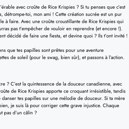
d’érable avec croûte de Rice Krispies ? Si tu penses que c’est
s, détrompe-toi, mon ami ! Cette création sucrée est un pur
le à faire. Avec une croûte croustillante de Rice Krispies qui
urras pas t’empêcher de vouloir en reprendre (et encore !).
t décidé de faire une fiesta, et devine quoi ? Ils t’ont invité !
sens que tes papilles sont prêtes pour une aventure
es de soleil (pour le swag, bien sûr), et passons à l’action.
sucre ? C’est la quintessence de la douceur canadienne, avec
roûte de Rice Krispies apporte ce croquant irrésistible, tandis
re danser tes papilles sur une mélodie de douceur. Si ta mère
bien, je suis là pour corriger cette grave injustice. Chaque
t pas d’un câlin ?