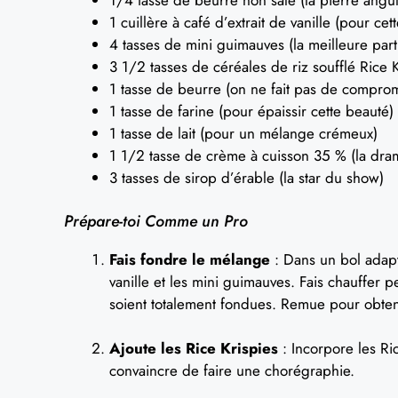
1/4 tasse de beurre non salé (la pierre angul
1 cuillère à café d’extrait de vanille (pour c
4 tasses de mini guimauves (la meilleure part
3 1/2 tasses de céréales de riz soufflé Rice Kri
1 tasse de beurre (on ne fait pas de comprom
1 tasse de farine (pour épaissir cette beauté)
1 tasse de lait (pour un mélange crémeux)
1 1/2 tasse de crème à cuisson 35 % (la dr
3 tasses de sirop d’érable (la star du show)
Prépare-toi Comme un Pro
Fais fondre le mélange
: Dans un bol adapt
vanille et les mini guimauves. Fais chauffer
soient totalement fondues. Remue pour obten
Ajoute les Rice Krispies
: Incorpore les Ri
convaincre de faire une chorégraphie.