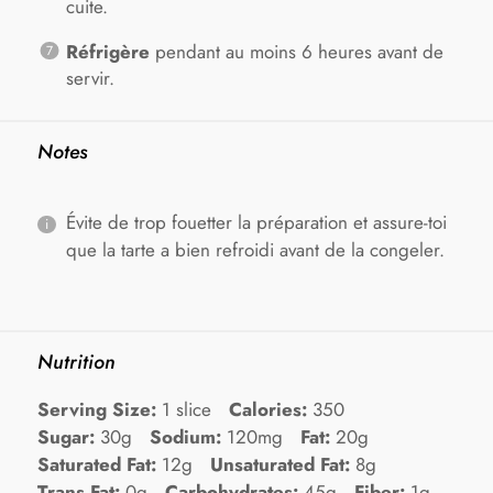
cuite.
Réfrigère
pendant au moins 6 heures avant de
servir.
Notes
Évite de trop fouetter la préparation et assure-toi
que la tarte a bien refroidi avant de la congeler.
Nutrition
Serving Size:
1 slice
Calories:
350
Sugar:
30g
Sodium:
120mg
Fat:
20g
Saturated Fat:
12g
Unsaturated Fat:
8g
Trans Fat:
0g
Carbohydrates:
45g
Fiber:
1g