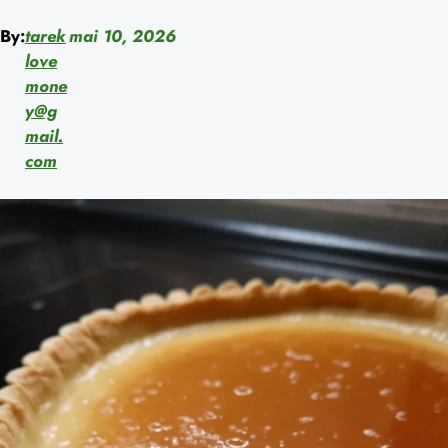
By:
tarek
mai 10, 2026
love
mone
y@g
mail.
com