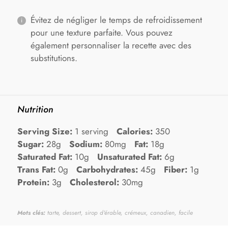
Évitez de négliger le temps de refroidissement
pour une texture parfaite. Vous pouvez
également personnaliser la recette avec des
substitutions.
Nutrition
Serving Size:
1 serving
Calories:
350
Sugar:
28g
Sodium:
80mg
Fat:
18g
Saturated Fat:
10g
Unsaturated Fat:
6g
Trans Fat:
0g
Carbohydrates:
45g
Fiber:
1g
Protein:
3g
Cholesterol:
30mg
Mots clés:
tarte, dessert, sirop d'érable, crémeux, canadien, facile