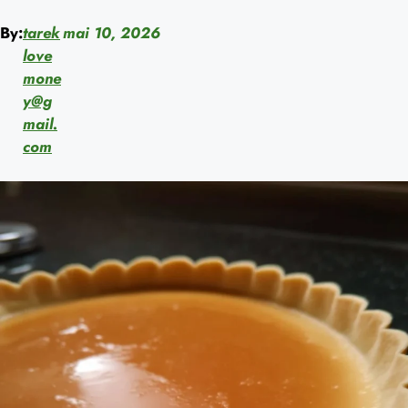
By:
tarek
mai 10, 2026
love
mone
y@g
mail.
com