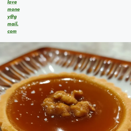
love
mone
y@g
mail.
com