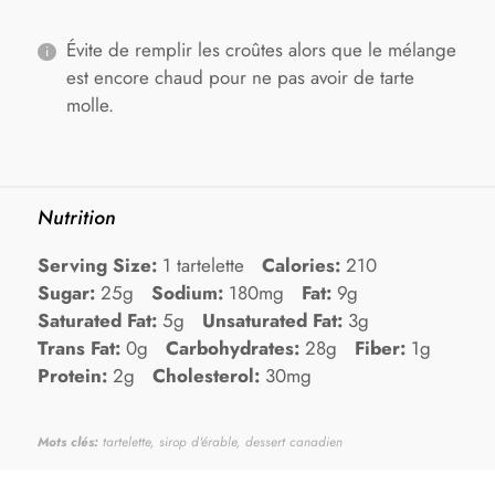
Évite de remplir les croûtes alors que le mélange
est encore chaud pour ne pas avoir de tarte
molle.
Nutrition
Serving Size:
1 tartelette
Calories:
210
Sugar:
25g
Sodium:
180mg
Fat:
9g
Saturated Fat:
5g
Unsaturated Fat:
3g
Trans Fat:
0g
Carbohydrates:
28g
Fiber:
1g
Protein:
2g
Cholesterol:
30mg
Mots clés:
tartelette, sirop d'érable, dessert canadien