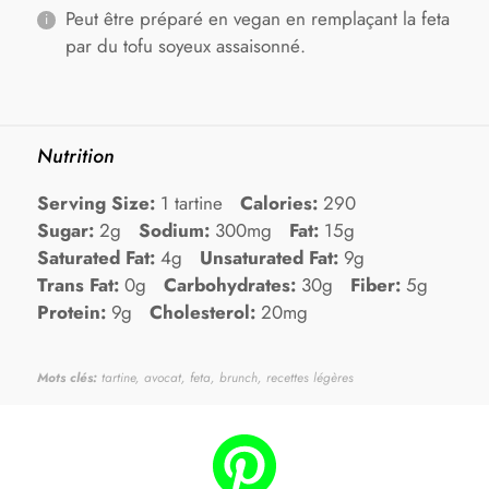
Peut être préparé en vegan en remplaçant la feta
par du tofu soyeux assaisonné.
Nutrition
Serving Size:
1 tartine
Calories:
290
Sugar:
2g
Sodium:
300mg
Fat:
15g
Saturated Fat:
4g
Unsaturated Fat:
9g
Trans Fat:
0g
Carbohydrates:
30g
Fiber:
5g
Protein:
9g
Cholesterol:
20mg
Mots clés:
tartine, avocat, feta, brunch, recettes légères