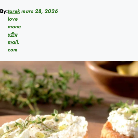
By:
tarek
mars 28, 2026
love
mone
y@g
mail.
com