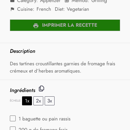
Category:
Appetizer
Method:
Grilling
Cuisine:
French
Diet:
Vegetarian
IMPRIMER LA RECETTE
Description
Des tartines croustillantes garnies de fromage frais
crémeux et d’herbes aromatiques.
Ingrédients
1x
2x
3x
ÉCHELLE
1
baguette ou pain rassis
200 g
de fromage frais