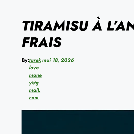
TIRAMISU À L’
FRAIS
By:
tarek
mai 18, 2026
love
mone
y@g
mail.
com