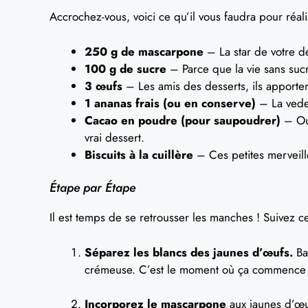
Accrochez-vous, voici ce qu’il vous faudra pour réalis
250 g de mascarpone
– La star de votre d
100 g de sucre
– Parce que la vie sans sucre
3 œufs
– Les amis des desserts, ils apportent
1 ananas frais (ou en conserve)
– La vedet
Cacao en poudre (pour saupoudrer)
– Oui
vrai dessert.
Biscuits à la cuillère
– Ces petites merveill
Étape par Étape
Il est temps de se retrousser les manches ! Suivez c
Séparez les blancs des jaunes d’œufs.
Bat
crémeuse. C’est le moment où ça commence à
Incorporez le mascarpone
aux jaunes d’œu